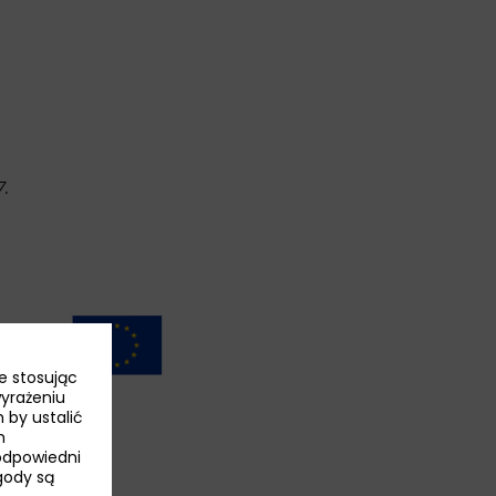
.
e stosując
wyrażeniu
 by ustalić
h
odpowiedni
Zgody są