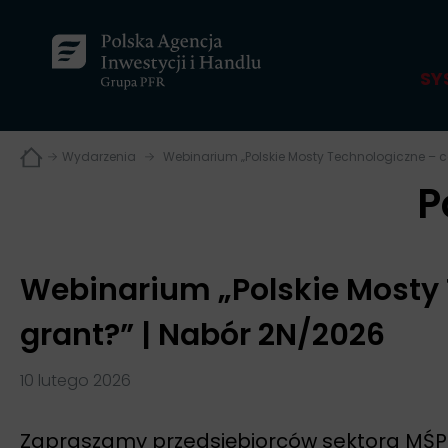
SY
Wydarzenia
Webinarium „Polskie Mosty Technologiczne – c
P
Webinarium „Polskie Mosty 
grant?” | Nabór 2N/2026
10 lutego 2026
Zapraszamy przedsiębiorców sektora MŚP n