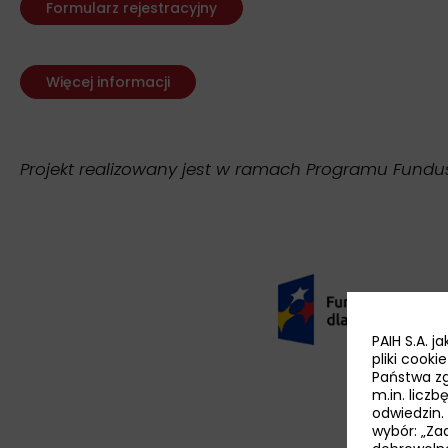
Formularz rejestracyjny
Więcej informacji
Projekt realizowany jest w ramach Programu Fundu
PAIH S.A. 
pliki cook
Państwa zg
m.in. licz
odwiedzin.
wybór: „Zaa