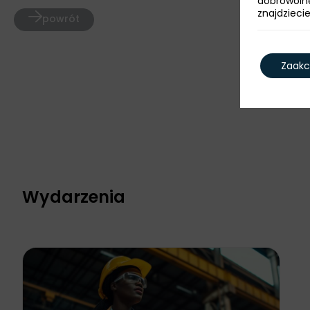
dobrowoln
znajdzieci
powrót
Zaakc
Wydarzenia