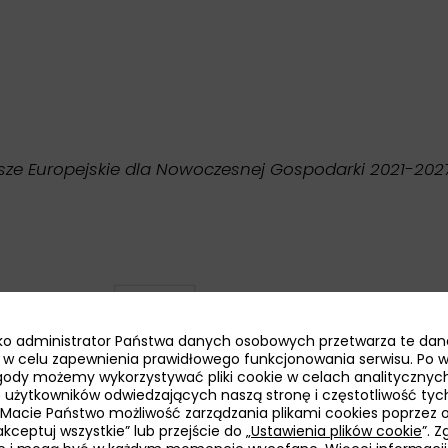
sze Europejskie dla Nowoczesnej Gospodarki 2021-2027
jako administrator Państwa danych osobowych przetwarza te dan
ie w celu zapewnienia prawidłowego funkcjonowania serwisu. Po 
ody możemy wykorzystywać pliki cookie w celach analitycznych
bę użytkowników odwiedzających naszą stronę i częstotliwość tyc
 Macie Państwo możliwość zarządzania plikami cookies poprzez 
kceptuj wszystkie” lub przejście do „
Ustawienia plików cookie
”. 