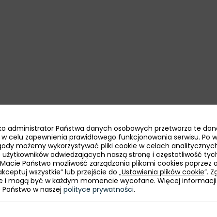
jako administrator Państwa danych osobowych przetwarza te dan
ie w celu zapewnienia prawidłowego funkcjonowania serwisu. Po 
ody możemy wykorzystywać pliki cookie w celach analitycznych
bę użytkowników odwiedzających naszą stronę i częstotliwość tyc
 Macie Państwo możliwość zarządzania plikami cookies poprzez 
kceptuj wszystkie” lub przejście do „
Ustawienia plików cookie
”. 
e i mogą być w każdym momencie wycofane. Więcej informacji
e Państwo w naszej
polityce prywatności
.