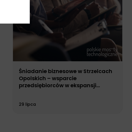
Śniadanie biznesowe w Strzelcach
Opolskich – wsparcie
przedsiębiorców w ekspansji
zagranicznej
29 lipca