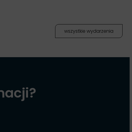
wszystkie wydarzenia
macji?