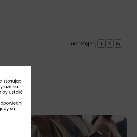
udostępnij:
e stosując
wyrażeniu
 by ustalić
h
odpowiedni
Zgody są