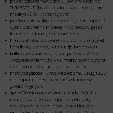
pakiet zgłoszeniowy znaku towarowego do
TÜRKPATENT (bezpośrednio lub przez system
madrycki),
turkpatent.gov.tr
porównanie wejścia przez klasyczny import z
dystrybutorem z modelem sprzedaży przez
lokalne platformy e-commerce,
lista kontrolna do weryfikacji partnera (rejestr
handlowy, licencje, referencje branżowe),
kalkulator ceny liczony „od półki w dół” – z
uwzględnieniem cła, VAT, marży dystrybutora,
opłat za certyfikację i koszty serwisu,
matryca jakości i umowa poziomu usług (SLA)
dla importu, serwisu, zwrotów i napraw
gwarancyjnych,
specyfikacja oznakowania (kody QR/GTIN,
numery seryjne, wymagane elementy
etykiety wg Turkish Food Codex i innych
przepisów),
Amazon Seller Central Türkiye