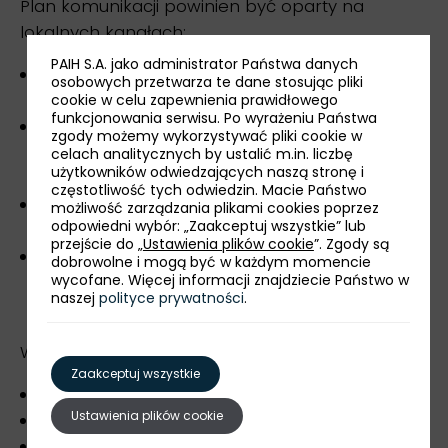
Plan komunikacji powinien być oparty na
lokalnych kanałach:
PAIH S.A. jako administrator Państwa danych
materiały marketingowe i strona produktowa
osobowych przetwarza te dane stosując pliki
w języku tureckim,
cookie w celu zapewnienia prawidłowego
funkcjonowania serwisu. Po wyrażeniu Państwa
obecność na lokalnych platformach e-
zgody możemy wykorzystywać pliki cookie w
commerce, w social media (Instagram,
celach analitycznych by ustalić m.in. liczbę
użytkowników odwiedzających naszą stronę i
TikTok, lokalne kanały wideo, LinkedIn dla B2B),
częstotliwość tych odwiedzin. Macie Państwo
krótkie, konkretne treści (wideo-demo
możliwość zarządzania plikami cookies poprzez
odpowiedni wybór: „Zaakceptuj wszystkie” lub
produktu, case studies z tureckimi klientami),
przejście do „
Ustawienia plików cookie
”. Zgody są
lokalne referencje i treści tworzone przez
dobrowolne i mogą być w każdym momencie
wycofane. Więcej informacji znajdziecie Państwo w
użytkowników, które pomagają budować
naszej
polityce prywatności
.
wiarygodność.
W komunikacji jasno podkreśl:
Zaakceptuj wszystkie
czy produkty są już obecne w UE,
Ustawienia plików cookie
jakie certyfikaty i testy posiadają,
w jaki sposób działa wsparcie posprzedażowe