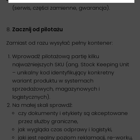
(serwis, części zamienne, gwarancja).
Zacznij od pilotażu
Zamiast od razu wysyłać pełny kontener:
Wprowadź pilotażową partię kilku
najważniejszych SKU (ang. Stock Keeping Unit
– unikalny kod identyfikujący konkretny
wariant produktu w systemach
sprzedażowych, magazynowych i
logistycznych).
Na małej skali sprawdź:
czy dokumenty i etykiety są akceptowane
przez służby graniczne,
jak wygląda czas odprawy i logistyki,
jaki jest realny poziom reklamacji, re-worku,