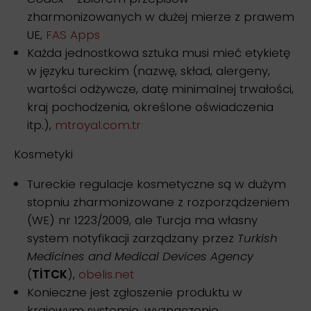
zharmonizowanych w dużej mierze z prawem
UE,
FAS Apps
Każda jednostkowa sztuka musi mieć etykietę
w języku tureckim (nazwę, skład, alergeny,
wartości odżywcze, datę minimalnej trwałości,
kraj pochodzenia, określone oświadczenia
itp.),
mtroyal.com.tr
Kosmetyki
Tureckie regulacje kosmetyczne są w dużym
stopniu zharmonizowane z rozporządzeniem
(WE) nr 1223/2009, ale Turcja ma własny
system notyfikacji zarządzany przez
Turkish
Medicines and Medical Devices Agency
(
TİTCK
),
obelis.net
Konieczne jest zgłoszenie produktu w
krajowym systemie, wyznaczenie