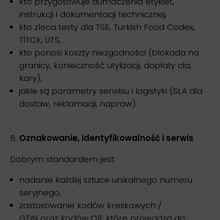
kto przygotowuje tłumaczenia etykiet,
instrukcji i dokumentacji technicznej,
kto zleca testy dla TSE, Turkish Food Codex,
TİTCK, ÜTS,
kto ponosi koszty niezgodności (blokada na
granicy, konieczność utylizacji, dopłaty cła,
kary),
jakie są parametry serwisu i logistyki (SLA dla
dostaw, reklamacji, napraw).
Oznakowanie, identyfikowalność i serwis
Dobrym standardem jest:
nadanie każdej sztuce unikalnego numeru
seryjnego,
zastosowanie kodów kreskowych /
GTIN oraz kodów QR, które prowadzą do: