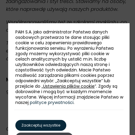
zaangażowania i styl treści. Stawiamy na osoby,
które naprawdę używają naszych produktów.
Współpracowaliśmy też ze szkołami makijażu, co
dało bardzo dobre rezultaty.
PAIH S.A. jako administrator Państwa danych
osobowych przetwarza te dane stosując pliki
Testujemy różne formy współpracy i mierzymy
cookie w celu zapewnienia prawidłowego
funkcjonowania serwisu. Po wyrażeniu Państwa
efekty. Ostatecznie sukces opiera się na
zgody możemy wykorzystywać pliki cookie w
autentycznych relacjach i lojalnej bazie klientów.
celach analitycznych by ustalić m.in. liczbę
użytkowników odwiedzających naszą stronę i
częstotliwość tych odwiedzin. Macie Państwo
możliwość zarządzania plikami cookies poprzez
Moment przełomowy
odpowiedni wybór: „Zaakceptuj wszystkie” lub
przejście do „
Ustawienia plików cookie
”. Zgody są
dobrowolne i mogą być w każdym momencie
W którym momencie poczułaś, że biznes
wycofane. Więcej informacji znajdziecie Państwo w
naprawdę nabrał tempa? Ile czasu minęło
naszej
polityce prywatności
.
od podpisania umowy dystrybucyjnej do
pojawienia się regularnego popytu?
Zaakceptuj wszystkie
Od podpisania umowy do stabilnego wzrostu