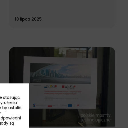
18 lipca 2025
e stosując
wyrażeniu
 by ustalić
h
odpowiedni
Zgody są