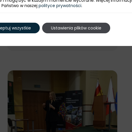
e i mogą być w każdym momencie wycofane. Więcej informacji
e Państwo w naszej
polityce prywatności
.
Za nami spotkanie Polskich Mostów
Technologicznych w Lublinie
eptuj wszystkie
Ustawienia plików cookie
26 czerwca 2025