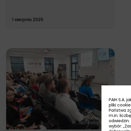
1 sierpnia 2025
PAIH S.A. 
pliki cook
Państwa zg
m.in. licz
odwiedzin.
wybór: „Zaa