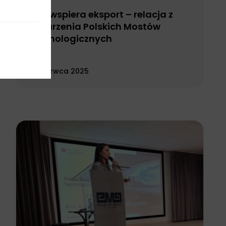
Łódź wspiera eksport – relacja z
wydarzenia Polskich Mostów
Technologicznych
26 czerwca 2025