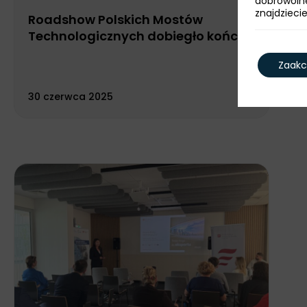
dobrowoln
znajdzieci
Roadshow Polskich Mostów
Technologicznych dobiegło końca
Zaakc
30 czerwca 2025